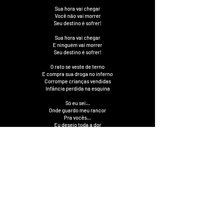
Sua hora vai chegar
Você não vai morrer
Seu destino é sofrer!
Sua hora vai chegar
E ninguém vai morrer
Seu destino é sofrer!
O rato se veste de terno
E compra sua droga no inferno
Corrompe crianças vendidas
Infância perdida na esquina
Só eu sei...
Onde guardo meu rancor
Pra vocês...
Eu desejo toda a dor
Toda a dor pra vocês!
A casa vai cair
Você não vai morrer
Seu destino é sofrer!
A casa vai cair
Mas ninguém vai morrer
Seu destino é sofrer!