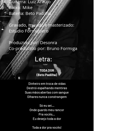
Guitarra: Luiz Araújo
Baixo: Mike
Bateria: Beto Padilha
Gravado, mixado e masterizado:
Estúdio Formiguero
Produzido por: Desonra
Co-produzido por: Bruno Formiga
Letra:
TODA DOR
(Beto Padilha)
Dinheiro em troca de vidas
Destrói espalhando mentiras
Suas mãos abertas com sangue
Olhares nunca constrangem
Só eu sei...
Onde guardo meu rancor
Pra vocês...
Eu desejo toda a dor
Toda a dor pra vocês!