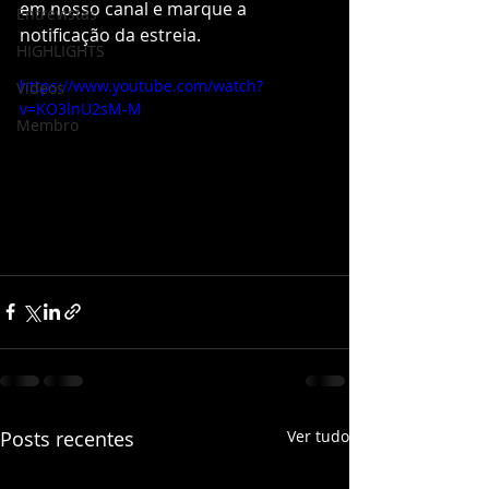
em nosso canal e marque a 
Entrevistas
notificação da estreia.
HIGHLIGHTS
https://www.youtube.com/watch?
Vídeos
v=KO3lnU2sM-M
Membro
Posts recentes
Ver tudo