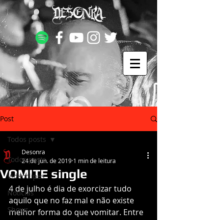
Post
Todos posts
Desonra
Todos posts
24 de jun. de 2019
1 min de leitura
VOMITE single
Videoclipes
4 de julho é dia de exorcizar tudo 
Notícias
aquilo que no faz mal e não existe 
Shows
melhor forma do que vomitar. Entre 