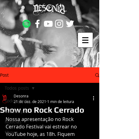
Post
Todos posts
Desonra
Todos posts
21 de dez. de 2021
1 min de leitura
Show no Rock Cerrado
Videoclipes
Nossa apresentação no Rock 
Notícias
Cerrado Festival vai estrear no 
Shows
YouTube hoje, as 18h. Fiquem 