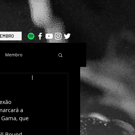
EMBRO
Membro
exão 
marcará a 
o Gama, que 
ll Bound, 