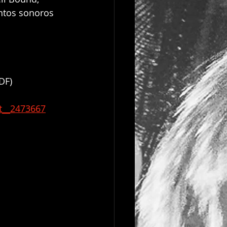
ntos sonoros 
DF)
t__2473667