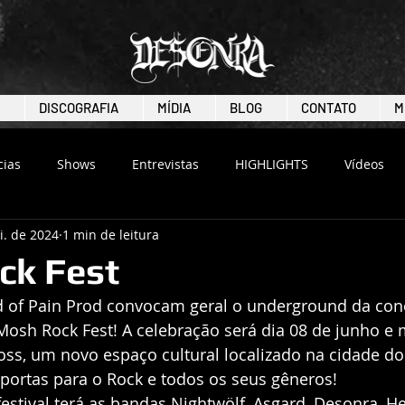
DISCOGRAFIA
MÍDIA
BLOG
CONTATO
M
cias
Shows
Entrevistas
HIGHLIGHTS
Vídeos
i. de 2024
1 min de leitura
ck Fest
 of Pain Prod convocam geral o underground da con
osh Rock Fest! A celebração será dia 08 de junho e 
oss, um novo espaço cultural localizado na cidade d
portas para o Rock e todos os seus gêneros!
stival terá as bandas Nightwölf, Asgard, Desonra, He