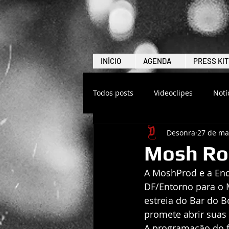
INÍCIO
AGENDA
PRESS KIT
Todos posts
Videoclipes
Notí
Desonra
27 de ma
Mosh Ro
A MoshProd e a End
DF/Entorno para o M
estreia do Bar do B
promete abrir suas 
A programação do fe