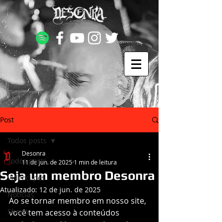
Post
Todos posts
Desonra
Todos posts
11 de jun. de 2025
1 min de leitura
Seja um membro Desonra
Videoclipes
Atualizado:
12 de jun. de 2025
Notícias
Ao se tornar membro em nosso site, 
Shows
você tem acesso à conteúdos 