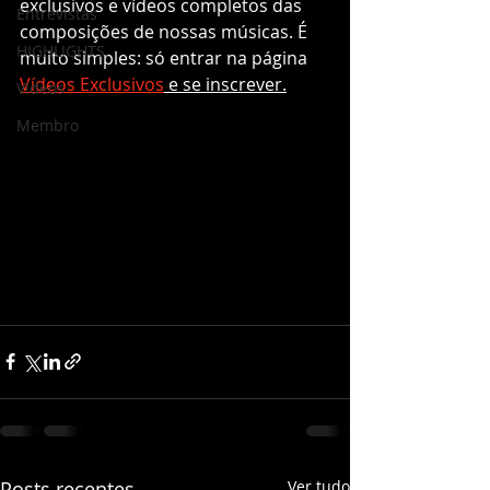
exclusivos e vídeos completos das 
Entrevistas
composições de nossas músicas. É 
HIGHLIGHTS
muito simples: só entrar na página 
Vídeos Exclusivos
 e se inscrever.
Vídeos
Membro
Posts recentes
Ver tudo