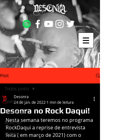
Post
Todos posts
Desonra
Todos posts
24 de jan. de 2022
1 min de leitura
Desonra no Rock Daqui!
Videoclipes
Nesta semana teremos no programa 
Notícias
RockDaqui a reprise de entrevista 
Shows
feita ( em março de 2021) com o 