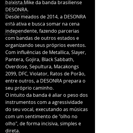
baixista Mike da banda brasiliense 
Entrevistas
DESONRA. 
HIGHLIGHTS
Desde meados de 2014, a DESONRA 
está ativa e busca somar na cena 
Vídeos
independente, fazendo parcerias 
Membro
com bandas de outros estados e 
organizando seus próprios eventos.
Com influências de Metallica, Slayer, 
Pantera, Gojira, Black Sabbath, 
Overdose, Sepultura, Macakongs 
2099, DFC, Violator, Ratos de Porão, 
entre outros, a DESONRA prepara o 
seu próprio caminho.
O intuito da banda é aliar o peso dos 
instrumentos com a agressividade 
do seu vocal, executando as músicas 
com um sentimento de "olho no 
olho", de forma incisiva, simples e 
direta.