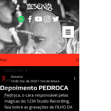
Post
Todos posts
Desonra
Todos posts
14 de mai. de 2020
1 min de leitura
Depoimento PEDROCA
Videoclipes
Pedroca, o cara responsável pelas 
Notícias
mágicas do 1234 Studio Recording, 
Shows
fala sobre as gravações de FILHO DA 