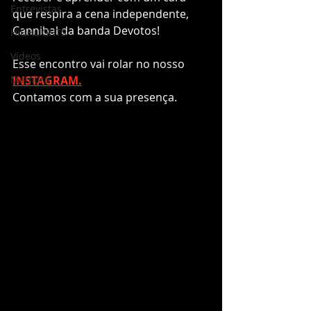
Entrevistas
que respira a cena independente, 
Cannibal da banda Devotos!
HIGHLIGHTS
Vídeos
Esse encontro vai rolar no nosso 
Membro
INSTAGRAM.
Contamos com a sua presença.