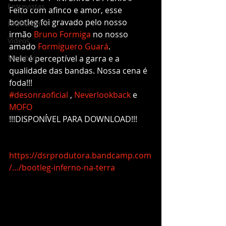
Entrevistas
Feito com afinco e amor, esse 
bootleg foi gravado pelo nosso 
HIGHLIGHTS
irmão 
Bruno Formiga
 no nosso 
Vídeos
amado 
Formiguero Guará
.
Membro
Nele é perceptível a garra e a 
qualidade das bandas. Nossa cena é 
foda!!!
#desonraoficial
 , 
Neverlookback
 e 
MOFO
!!!DISPONÍVEL PARA DOWNLOAD!!!
https://dsrprodutora.bandcamp.com
/…/bootleg-inferno-na-terra