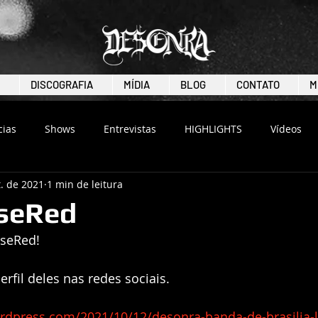
DISCOGRAFIA
MÍDIA
BLOG
CONTATO
M
cias
Shows
Entrevistas
HIGHLIGHTS
Vídeos
. de 2021
1 min de leitura
iseRed
iseRed!
perfil deles nas redes sociais.
ordpress.com/2021/10/12/desonra-banda-de-brasilia-