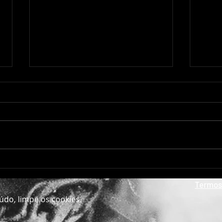
Inferno na Terra IV
Aber
Termos
údo, limpe os cookies.