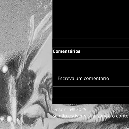
Comentários
G.A.S 2022
Escreva um comentário
Desonra® 2025.
Se não estiver visualizando o conte