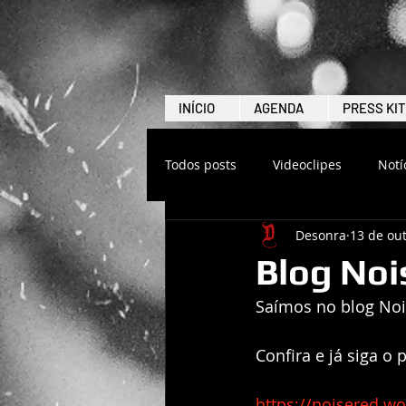
INÍCIO
AGENDA
PRESS KIT
Todos posts
Videoclipes
Notí
Desonra
13 de out
Blog No
Saímos no blog No
Confira e já siga o 
https://noisered.w