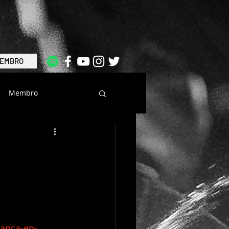
EMBRO
Membro
lanca-ep-