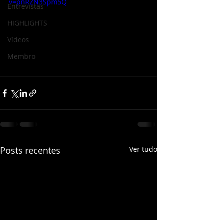
v=pnRZN3Spm5Q
Entrevistas
HIGHLIGHTS
Vídeos
Membro
Posts recentes
Ver tudo