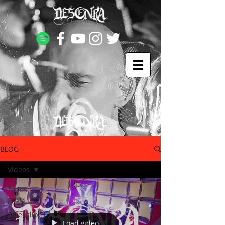
BLOG
Vídeos
Todos
posts
Videoclipes
Load video